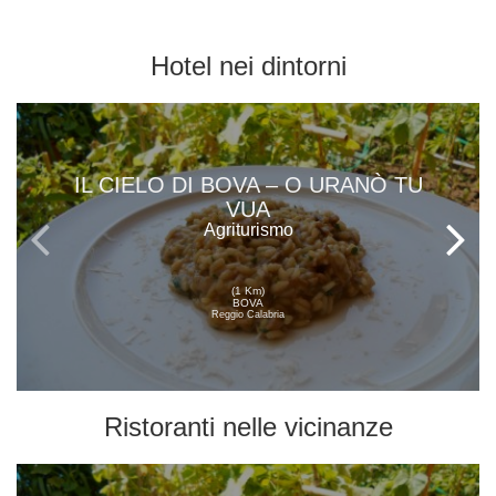
Hotel
nei dintorni
IL CIELO DI BOVA – O URANÒ TU
VUA
Agriturismo
(1 Km)
BOVA
Reggio Calabria
Ristoranti
nelle vicinanze