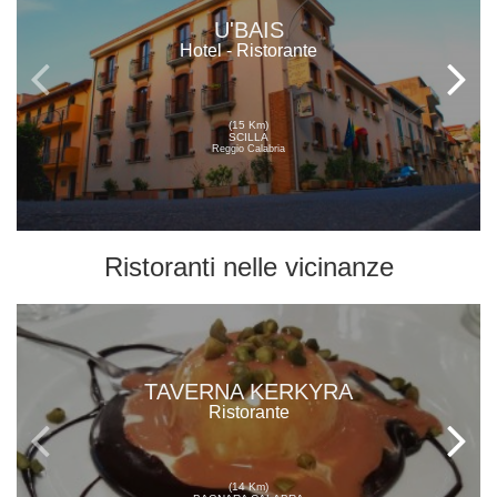
U'BAIS
Hotel - Ristorante
(15 Km)
SCILLA
Reggio Calabria
Ristoranti
nelle vicinanze
TAVERNA KERKYRA
Ristorante
(14 Km)