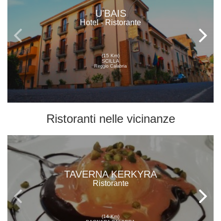
U'BAIS
Hotel - Ristorante
(15 Km)
SCILLA
Reggio Calabria
Ristoranti
nelle vicinanze
TAVERNA KERKYRA
Ristorante
(14 Km)