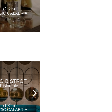
(2 Km)
(8 Km)
GIO CALABRIA
REGGIO CALABRIA
OFFICINA DEL
RO BISTROT
GUSTO
Ristorante
Ristorante
(1 Km)
(1 Km)
GIO CALABRIA
REGGIO CALABRIA