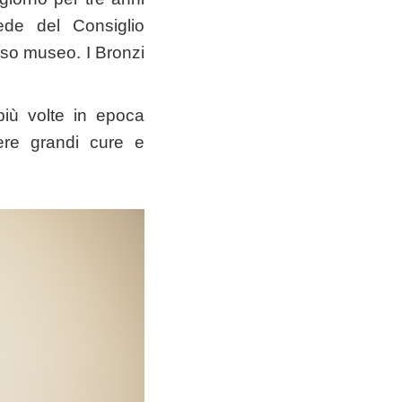
ede del Consiglio
esso museo. I Bronzi
più volte in epoca
vere grandi cure e