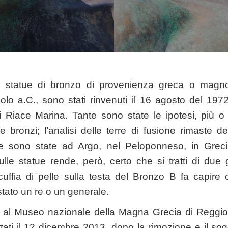
, statue di bronzo di provenienza greca o magno
colo a.C., sono stati rinvenuti il 16 agosto del 197
i Riace Marina. Tante sono state le ipotesi, più o
ue bronzi; l’analisi delle terre di fusione rimaste 
 sono state ad Argo, nel Peloponneso, in Grecia
sulle statue rende, però, certo che si tratti di due g
uffia di pelle sulla testa del Bronzo B fa capire 
stato un re o un generale.
no al Museo nazionale della Magna Grecia di Reggio 
rtati il 12 dicembre 2013, dopo la rimozione e il so