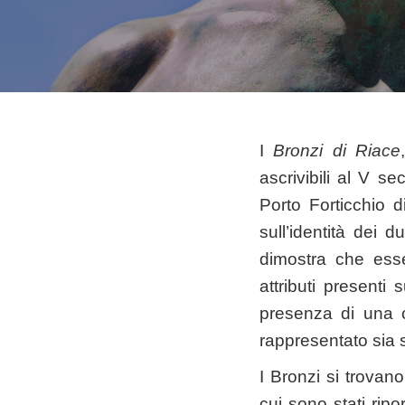
I
Bronzi di Riace
ascrivibili al V se
Porto Forticchio d
sull’identità dei d
dimostra che esse
attributi presenti 
presenza di una c
rappresentato sia 
I Bronzi si trova
cui sono stati ripo