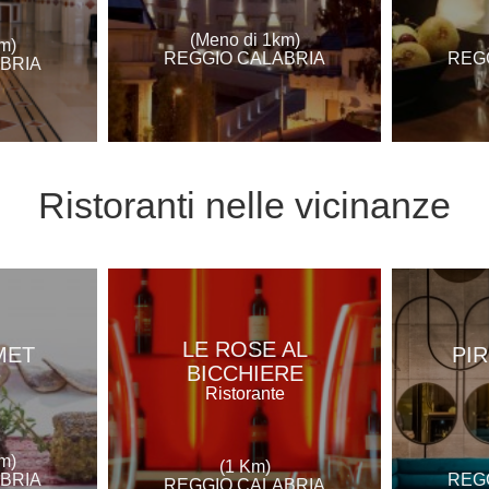
(Meno di 1km)
m)
REGGIO CALABRIA
REG
BRIA
Ristoranti
nelle vicinanze
LE ROSE AL
MET
PI
BICCHIERE
e
Ristorante
m)
(1 Km)
BRIA
REG
REGGIO CALABRIA