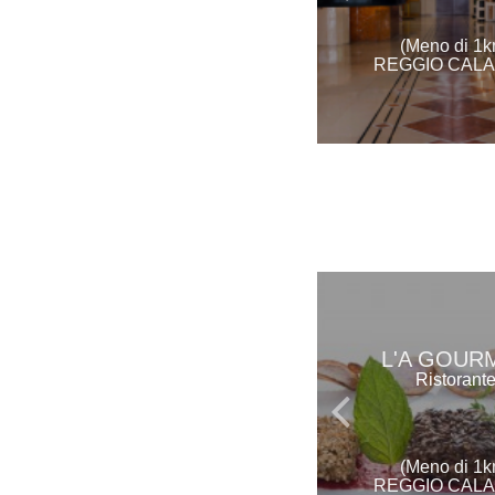
(Meno di 1k
REGGIO CALA
L'A GOUR
Ristorant
(Meno di 1k
REGGIO CALA