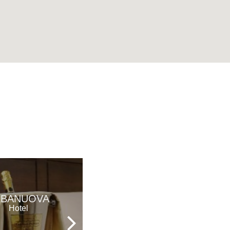
REGENT
LBANUOVA
BEACH
Hotel
HOTEL&APARTMENTS
Hotel