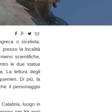
greca o siceliota,
2 presso la località
 meno scientifiche,
dentro le due statue
. La lettura degli
uerrieri. Di più, la
che il personaggio
Calabria, luogo in
ggiorno per tre anni