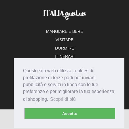
MANGIARE E BERE
VISITARE
DORMIRE
ITINERARI
TEMPO LIBERO
Questo sito web utilizza cookies di
ADERISCI
profilazione di terze parti per inviarti
pubblicità e servizi in linea con le tue
preferenze e per migliorare la tua esperienza
di shopping.
Scopri di più
Accetto
© Italiagustus 2026 - Tutti i diritti riservati.
Privacy
Cookie