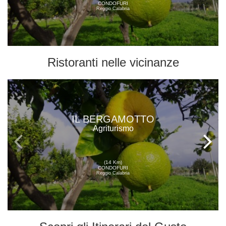
CONDOFURI
Reggio Calabria
Ristoranti
nelle vicinanze
IL BERGAMOTTO
Agriturismo
(14 Km)
CONDOFURI
Reggio Calabria