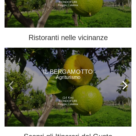
CONDOFURI
Reggio Calabria
Ristoranti
nelle vicinanze
IL BERGAMOTTO
Agriturismo
(14 Km)
CONDOFURI
Reggio Calabria