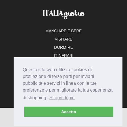
MANGIARE E BERE
VISITARE
DORMIRE
ITINERARI
TEMPO LIBERO
Questo sito web utilizza cookies di
ADERISCI
profilazione di terze parti per inviarti
pubblicità e servizi in linea con le tue
preferenze e per migliorare la tua esperienza
di shopping.
Scopri di più
Accetto
© Italiagustus 2026 - Tutti i diritti riservati.
Privacy
Cookie