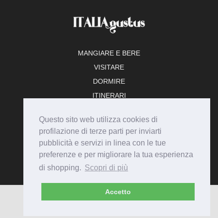
MANGIARE E BERE
VISITARE
DORMIRE
ITINERARI
TEMPO LIBERO
Questo sito web utilizza cookies di
ADERISCI
profilazione di terze parti per inviarti
pubblicità e servizi in linea con le tue
preferenze e per migliorare la tua esperienza
di shopping.
Scopri di più
Accetto
© Italiagustus 2026 - Tutti i diritti riservati.
Privacy
Cookie