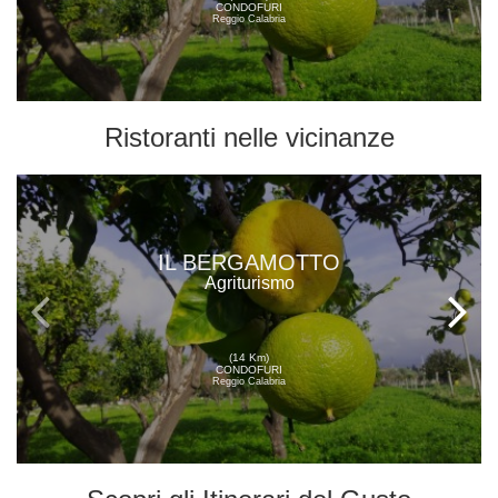
CONDOFURI
Reggio Calabria
Ristoranti
nelle vicinanze
IL BERGAMOTTO
Agriturismo
(14 Km)
CONDOFURI
Reggio Calabria