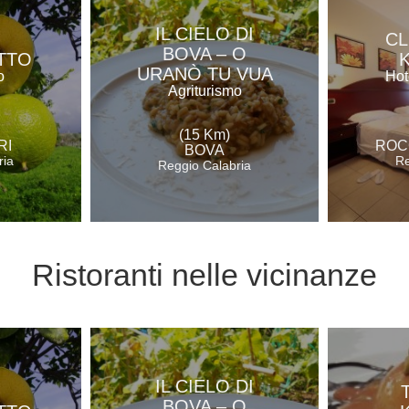
IL CIELO DI
CL
BOVA – O
TTO
URANÒ TU VUA
o
Hot
Agriturismo
(15 Km)
RI
ROC
BOVA
ria
Re
Reggio Calabria
Ristoranti
nelle vicinanze
IL CIELO DI
BOVA – O