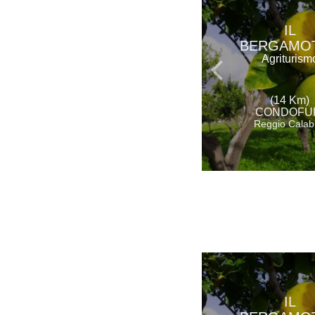
IL
BERGAMO
Agriturism
(14 Km)
CONDOFU
Reggio Calab
IL