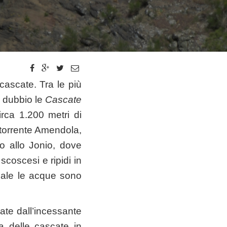
cascate. Tra le più
i dubbio le
Cascate
irca 1.200 metri di
l torrente Amendola,
no allo Jonio, dove
scoscesi e ripidi in
iziale le acque sono
vate dall’incessante
a delle cascate in