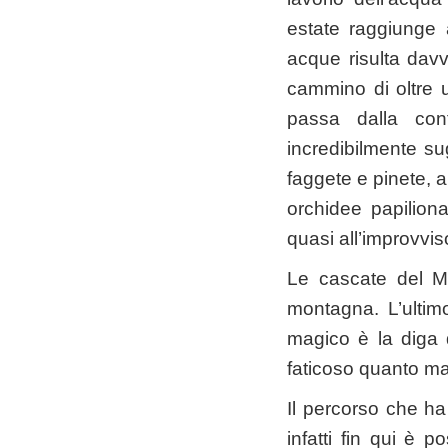
estate raggiunge 
acque risulta davv
cammino di oltre u
passa dalla co
incredibilmente sug
faggete e pinete, a
orchidee papilion
quasi all’improvviso
Le cascate del M
montagna. L’ultim
magico è la diga 
faticoso quanto ma
Il percorso che ha 
infatti fin qui è p