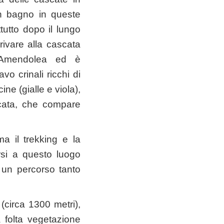
un bagno in queste
tutto dopo il lungo
rivare alla cascata
 Amendolea ed è
vo crinali ricchi di
ne (gialle e viola),
scata, che compare
 il trekking e la
rsi a questo luogo
 un percorso tanto
 (circa 1300 metri),
la folta vegetazione