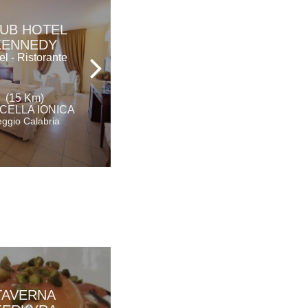
UB HOTEL
IL GIRASOLE
KENNEDY
Hotel - Ristorante
el - Ristorante
(21 Km)
(15 Km)
BOVA MARINA
CELLA IONICA
Reggio Calabria
ggio Calabria
TAVERNA
AGUNÌ