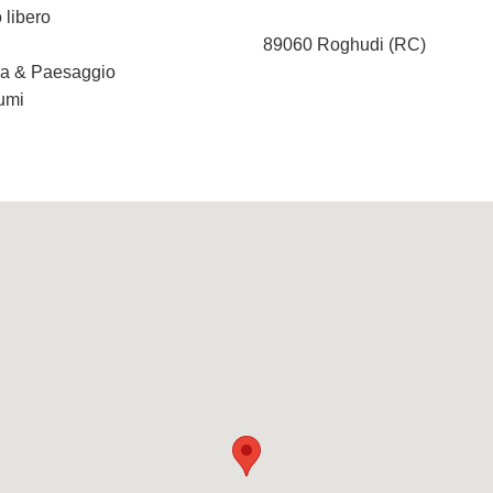
 libero
89060 Roghudi (RC)
ura & Paesaggio
iumi