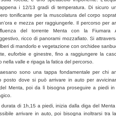
appena i 12/13 gradi di temperatura. Di sicuro 
ero tonificante per la muscolatura del corpo soprat
n’ora e mezza per raggiungerle. Il percorso per ar
nfluenza del torrente Menta con la Fiumara
gestivo, ricco di panorami mozzafiato. Si attraversa
lberi di mandorlo e vegetazione con orchidee sanbuci
ate, euforbie e ginestre, fino a raggiungere la ca
 nella valle e ripaga la fatica del percorso.
aesano sono una tappa fondamentale per chi ama
o posto dove si può arrivare in auto per avvicina
del Menta, poi da lì bisogna proseguire a piedi in
gico.
durata di 1h,15 a piedi, inizia dalla diga del Menta
ossibile arrivare in auto, poi bisogna inoltrarsi tra 