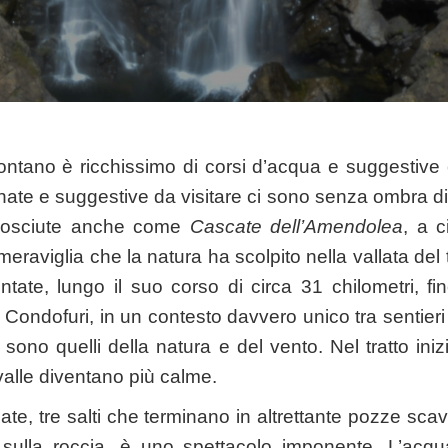
omontano è ricchissimo di corsi d’acqua e suggestive 
ate e suggestive da visitare ci sono senza ombra d
nosciute anche come
Cascate dell’Amendolea
, a c
eraviglia che la natura ha scolpito nella vallata de
tate, lungo il suo corso di circa 31 chilometri, fi
i Condofuri, in un contesto davvero unico tra sentieri 
i sono quelli della natura e del vento. Nel tratto in
valle diventano più calme.
ate, tre salti che terminano in altrettante pozze sca
a sulla roccia, è uno spettacolo imponente. L’acqu