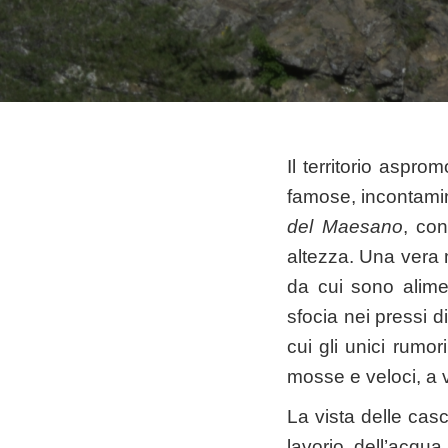
Il territorio aspr
famose, incontamin
del Maesano
, co
altezza. Una vera m
da cui sono alimen
sfocia nei pressi d
cui gli unici rumor
mosse e veloci, a 
La vista delle casc
lavorio dell’acqu