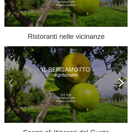
CONDOFURI
Reggio Calabria
Ristoranti
nelle vicinanze
IL BERGAMOTTO
Agriturismo
(14 Km)
CONDOFURI
Reggio Calabria