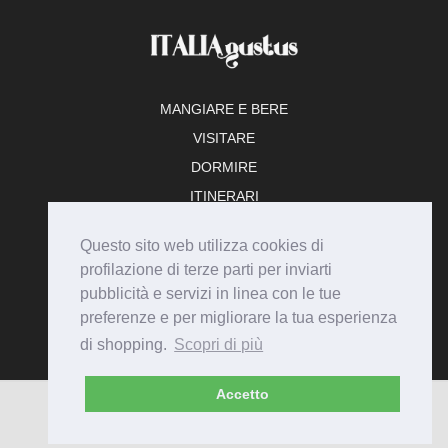
MANGIARE E BERE
VISITARE
DORMIRE
ITINERARI
TEMPO LIBERO
Questo sito web utilizza cookies di
ADERISCI
profilazione di terze parti per inviarti
pubblicità e servizi in linea con le tue
preferenze e per migliorare la tua esperienza
di shopping.
Scopri di più
Accetto
© Italiagustus 2026 - Tutti i diritti riservati.
Privacy
Cookie