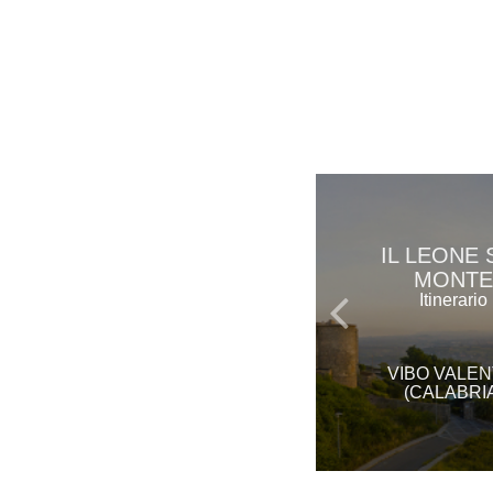
IL LEONE 
MONTE
Itinerario
VIBO VALEN
(CALABRI