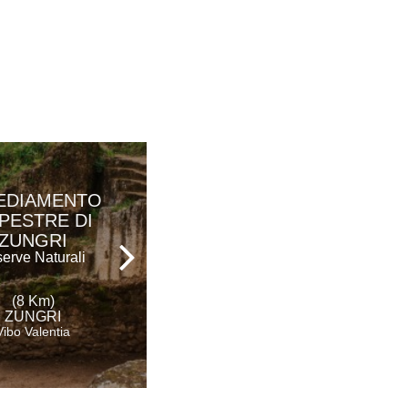
PARCO
EDIAMENTO
ARCHEOLOGICO
PESTRE DI
VILLA ROMANA
ZUNGRI
S. ALOE
serve Naturali
Area Archeologica
(8 Km)
ZUNGRI
(18 Km)
Vibo Valentia
VIBO VALENTIA