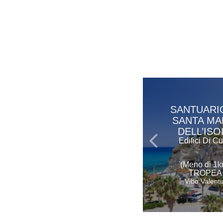
SANTUARIO
SANTA MA
DELL’ISO
Edifici Di Cu
(Meno di 1k
TROPEA
Vibo Valenti