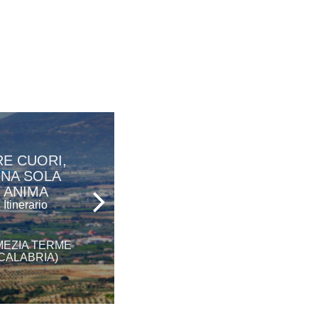
RE CUORI,
IL NIDO DELLO
NA SOLA
SPARVIERO
ANIMA
Itinerario
Itinerario
MEZIA TERME
GERACE (CALABRIA)
CALABRIA)