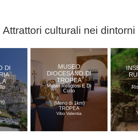
Attrattori culturali
nei dintorni
MUSEO
 DI
INS
DIOCESANO DI
RIA
RU
TROPEA
LA
Musei Religiosi E Di
lto
Ri
Culto
m)
(Meno di 1km)
TROPEA
a
Vibo Valentia