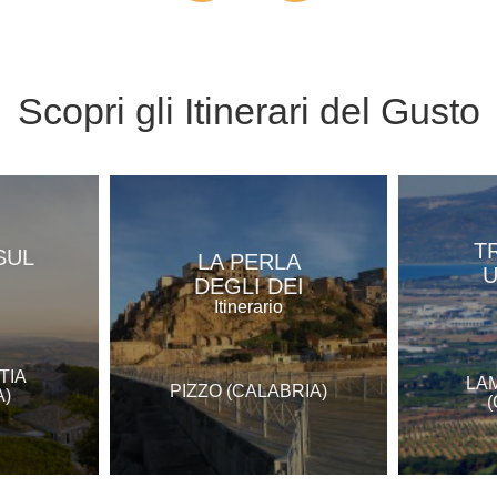
Scopri gli
Itinerari del Gusto
T
SUL
LA PERLA
U
DEGLI DEI
Itinerario
TIA
LA
PIZZO (CALABRIA)
A)
(