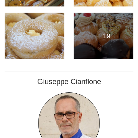
+ 19
Giuseppe Cianflone
PASTICCERE