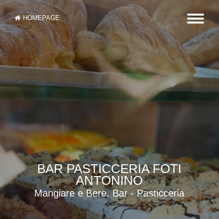
HOMEPAGE
BAR PASTICCERIA FOTI
ANTONINO
Mangiare e Bere, Bar - Pasticceria