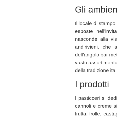
Gli ambien
Il locale di stamp
esposte nell’invi
nasconde alla vis
andirivieni, che 
dell’angolo bar met
vasto assortimento 
della tradizione ita
I prodotti
I pasticceri si ded
cannoli e creme sic
frutta, frolle, cas