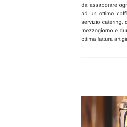
da assaporare ogn
ad un ottimo caff
servizio catering, 
mezzogiorno e duran
ottima fattura arti