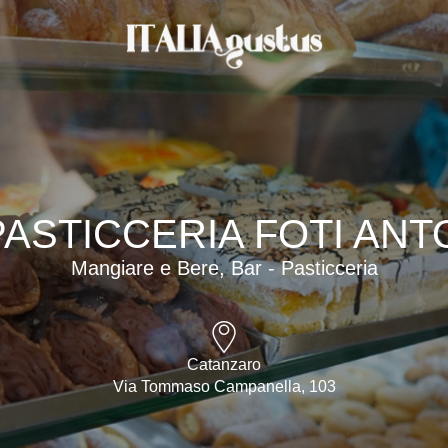
PASTICCERIA FOTI ANT
Mangiare e Bere, Bar - Pasticceria
Catanzaro
Via Tommaso Campanella, 103