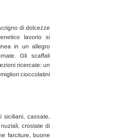
scrigno di dolcezze
enetico lavorio si
inea in un allegro
nate. Gli scaffali
ezioni ricercate: un
igliori cioccolatini
 siciliani, cassate,
nuziali, crostate di
ime farciture, buone