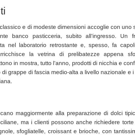
ti
o classico e di modeste dimensioni accoglie con uno 
tante banco pasticceria, subito all’ingresso. Un fr
ta nel laboratorio retrostante e, spesso, fa capol
arricchisce la vetrina di prelibatezze appena sfor
tono in mostra, tutto l’anno, prodotti di nicchia e conf
di grappe di fascia medio-alta a livello nazionale e i m
liana.
icano maggiormente alla preparazione di dolci tipici
iliane, ma i clienti possono anche richiedere torte 
tagnole, sfogliatelle, croissant e brioche, con tantiss