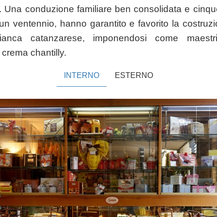
.
Una conduzione familiare ben consolidata e cinque
i un ventennio, hanno garantito e favorito la costruz
 bianca catanzarese, imponendosi come maestri
 crema chantilly.
INTERNO
ESTERNO